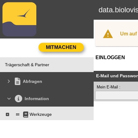
data.biolovi
Um auf 
EINLOGGEN
Trägerschaft & Partner
E-Mail und Passwor
Abfragen
Mein E-Mail :
Information
Werkzeuge