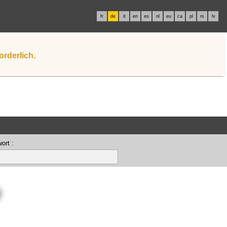
fr
de
it
en
es
nl
eu
ca
pl
rs
lv
orderlich.
ort :