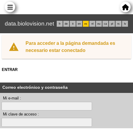
data.biolovision.net
fr
de
it
en
es
nl
eu
ca
pl
rs
lv
Para acceder a la página demandada es
necesario estar conectado
ENTRAR
Correo electrónico y contraseña
Mi e-mail :
Mi clave de acceso :