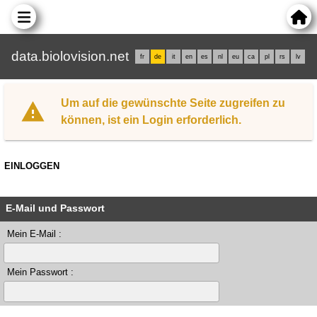
data.biolovision.net
fr
de
it
en
es
nl
eu
ca
pl
rs
lv
Um auf die gewünschte Seite zugreifen zu
können, ist ein Login erforderlich.
EINLOGGEN
E-Mail und Passwort
Mein E-Mail :
Mein Passwort :