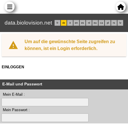
data.biolovision.net
fr
de
it
en
es
nl
eu
ca
pl
rs
lv
Um auf die gewünschte Seite zugreifen zu
können, ist ein Login erforderlich.
EINLOGGEN
E-Mail und Passwort
Mein E-Mail :
Mein Passwort :