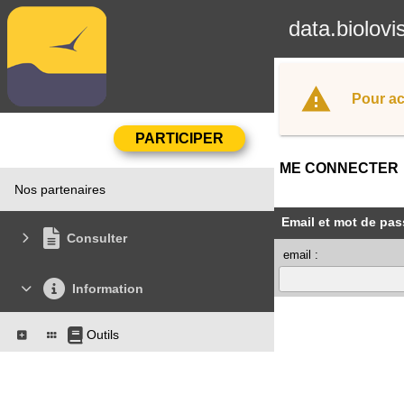
data.biolovi
Pour ac
ME CONNECTER
Nos partenaires
Email et mot de pas
Consulter
email :
Information
Outils