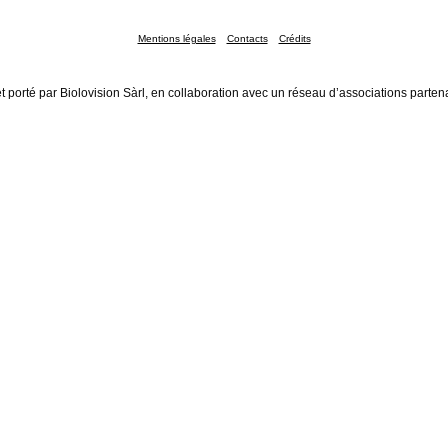
Mentions légales
Contacts
Crédits
t porté par Biolovision Sàrl, en collaboration avec un réseau d’associations parten