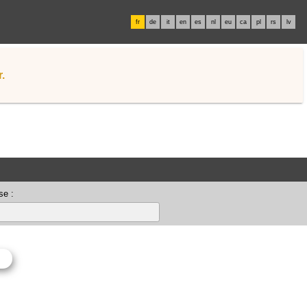
fr
de
it
en
es
nl
eu
ca
pl
rs
lv
.
se :