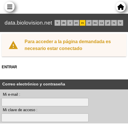
data.biolovision.net
fr
de
it
en
es
nl
eu
ca
pl
rs
lv
Para acceder a la página demandada es
necesario estar conectado
ENTRAR
Correo electrónico y contraseña
Mi e-mail :
Mi clave de acceso :