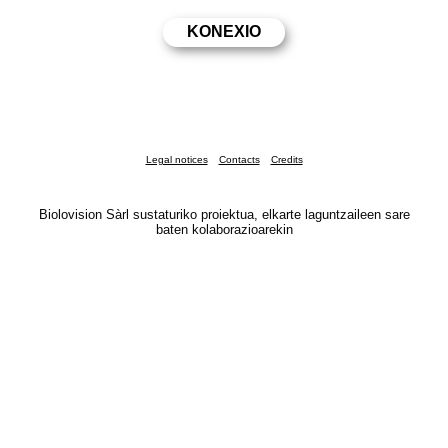
Legal notices
Contacts
Credits
Biolovision Sàrl sustaturiko proiektua, elkarte laguntzaileen sare
baten kolaborazioarekin