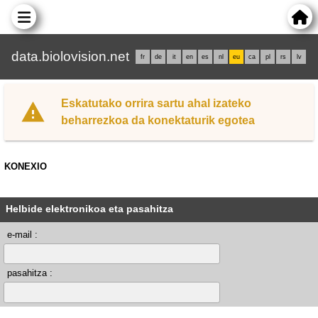
data.biolovision.net
fr
de
it
en
es
nl
eu
ca
pl
rs
lv
Eskatutako orrira sartu ahal izateko
beharrezkoa da konektaturik egotea
KONEXIO
Helbide elektronikoa eta pasahitza
e-mail :
pasahitza :