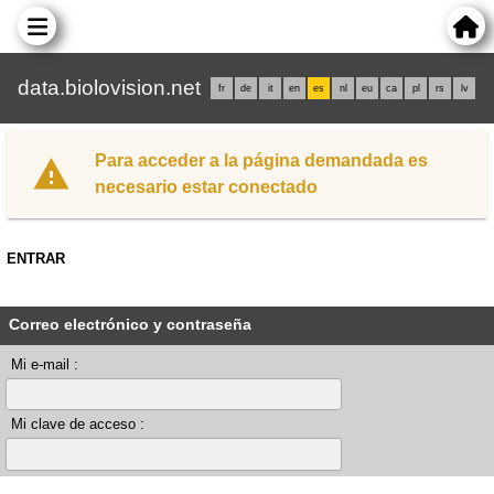
data.biolovision.net
fr
de
it
en
es
nl
eu
ca
pl
rs
lv
Para acceder a la página demandada es
necesario estar conectado
ENTRAR
Correo electrónico y contraseña
Mi e-mail :
Mi clave de acceso :