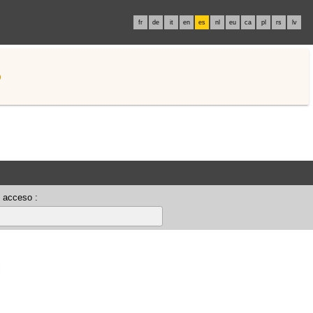
fr
de
it
en
es
nl
eu
ca
pl
rs
lv
o
 acceso :