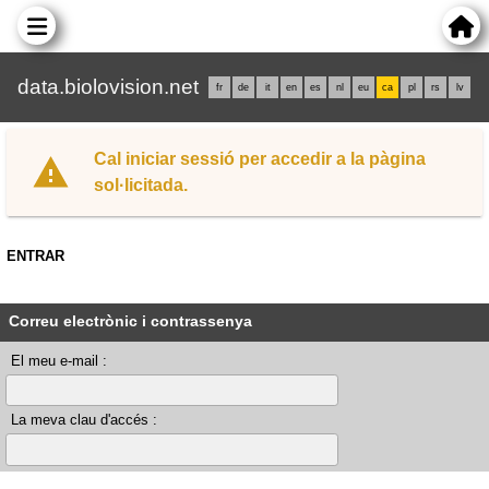
data.biolovision.net
fr
de
it
en
es
nl
eu
ca
pl
rs
lv
Cal iniciar sessió per accedir a la pàgina
sol·licitada.
ENTRAR
Correu electrònic i contrassenya
El meu e-mail :
La meva clau d'accés :