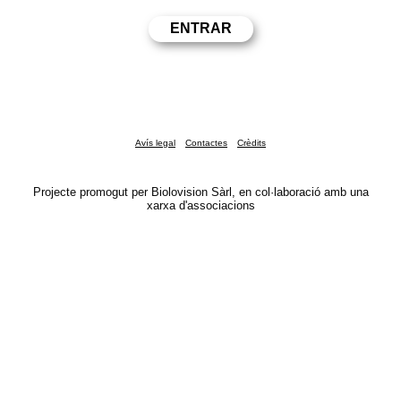
Avís legal
Contactes
Crèdits
Projecte promogut per Biolovision Sàrl, en col·laboració amb una
xarxa d'associacions