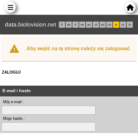
data.biolovision.net
fr
de
it
en
es
nl
eu
ca
pl
rs
lv
Aby wejść na tę stronę należy się zalogować
ZALOGUJ
E-mail i hasło
Mój e-mail :
Moje hasło :