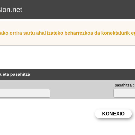
sion.net
ako orrira sartu ahal izateko beharrezkoa da konektaturik 
a eta pasahitza
pasahitza :