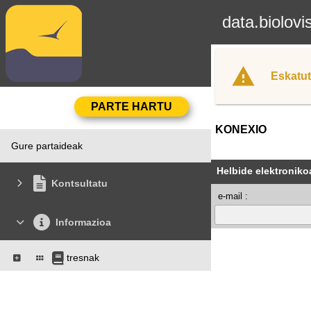
data.biolovi
Eskatut
KONEXIO
Gure partaideak
Helbide elektroniko
Kontsultatu
e-mail :
Informazioa
tresnak