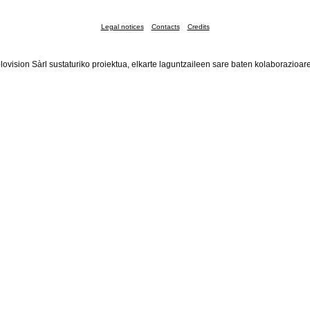
Legal notices
Contacts
Credits
lovision Sàrl sustaturiko proiektua, elkarte laguntzaileen sare baten kolaborazioar