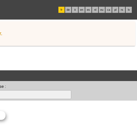
fr
de
it
en
es
nl
eu
ca
pl
rs
lv
.
se :