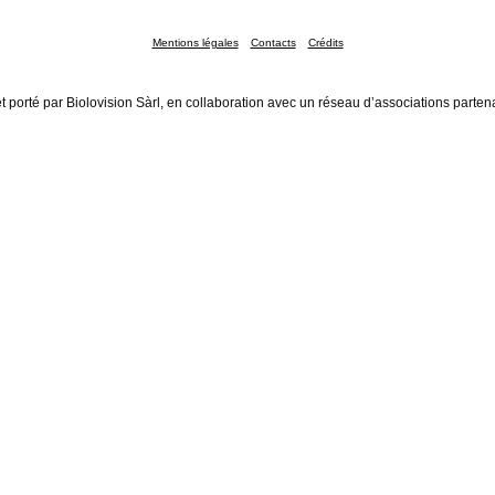
Mentions légales
Contacts
Crédits
t porté par Biolovision Sàrl, en collaboration avec un réseau d’associations parten