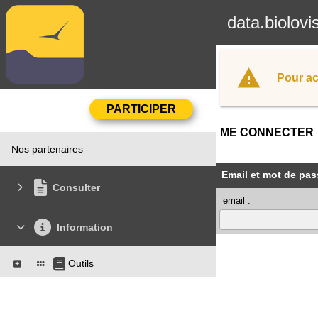
data.biolovi
Pour ac
ME CONNECTER
Nos partenaires
Email et mot de pas
Consulter
email :
Information
Outils