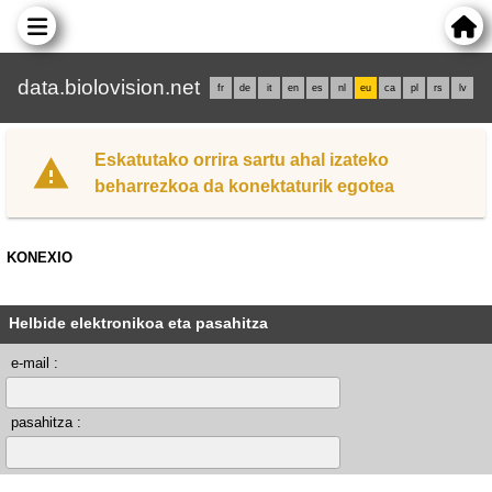
data.biolovision.net
fr
de
it
en
es
nl
eu
ca
pl
rs
lv
Eskatutako orrira sartu ahal izateko
beharrezkoa da konektaturik egotea
KONEXIO
Helbide elektronikoa eta pasahitza
e-mail :
pasahitza :