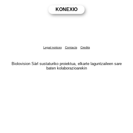
Legal notices
Contacts
Credits
Biolovision Sàrl sustaturiko proiektua, elkarte laguntzaileen sare
baten kolaborazioarekin