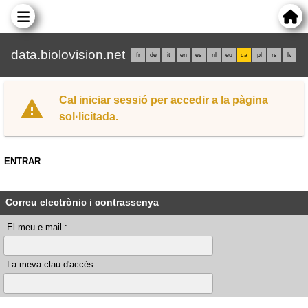
data.biolovision.net
fr
de
it
en
es
nl
eu
ca
pl
rs
lv
Cal iniciar sessió per accedir a la pàgina
sol·licitada.
ENTRAR
Correu electrònic i contrassenya
El meu e-mail :
La meva clau d'accés :