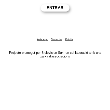
Avís legal
Contactes
Crèdits
Projecte promogut per Biolovision Sàrl, en col·laboració amb una
xarxa d'associacions