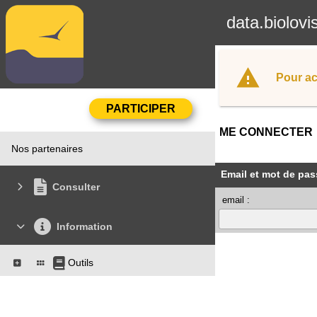
data.biolovi
Pour ac
ME CONNECTER
Nos partenaires
Email et mot de pas
Consulter
email :
Information
Outils