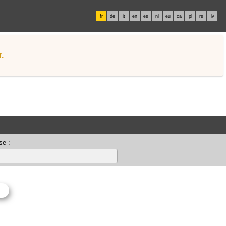
fr
de
it
en
es
nl
eu
ca
pl
rs
lv
.
se :