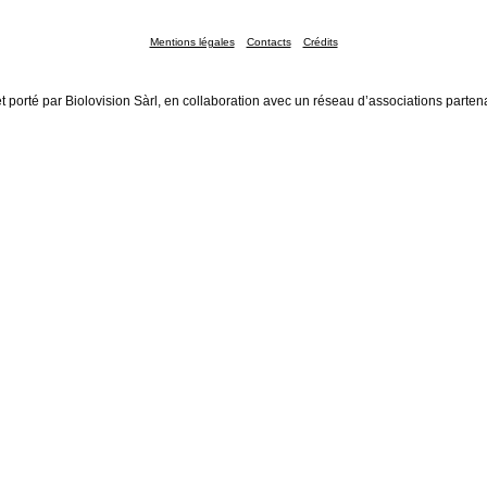
Mentions légales
Contacts
Crédits
t porté par Biolovision Sàrl, en collaboration avec un réseau d’associations parten