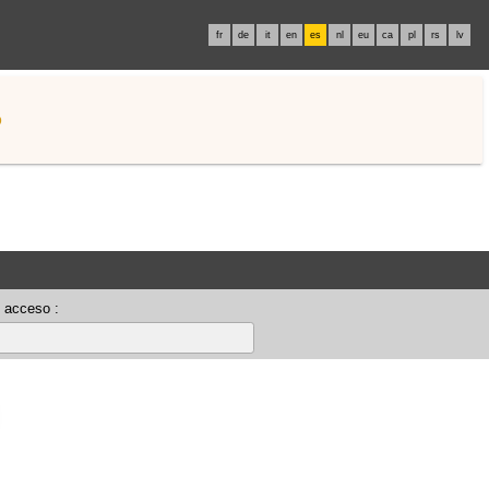
fr
de
it
en
es
nl
eu
ca
pl
rs
lv
o
 acceso :