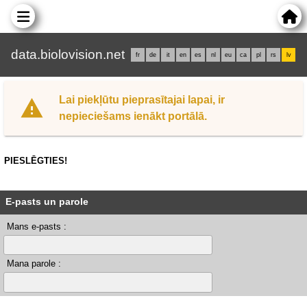
data.biolovision.net
fr
de
it
en
es
nl
eu
ca
pl
rs
lv
Lai piekļūtu pieprasītajai lapai, ir
nepieciešams ienākt portālā.
PIESLĒGTIES!
E-pasts un parole
Mans e-pasts :
Mana parole :