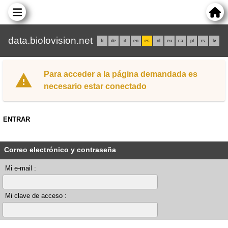
data.biolovision.net
fr
de
it
en
es
nl
eu
ca
pl
rs
lv
Para acceder a la página demandada es
necesario estar conectado
ENTRAR
Correo electrónico y contraseña
Mi e-mail :
Mi clave de acceso :