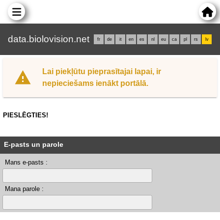
data.biolovision.net
fr
de
it
en
es
nl
eu
ca
pl
rs
lv
Lai piekļūtu pieprasītajai lapai, ir
nepieciešams ienākt portālā.
PIESLĒGTIES!
E-pasts un parole
Mans e-pasts :
Mana parole :