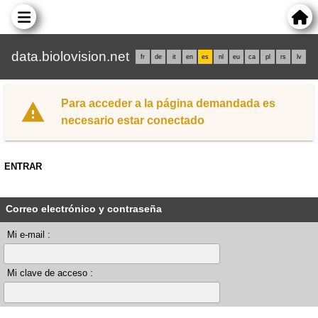
data.biolovision.net
fr
de
it
en
es
nl
eu
ca
pl
rs
lv
Para acceder a la página demandada es
necesario estar conectado
ENTRAR
Correo electrónico y contraseña
Mi e-mail :
Mi clave de acceso :