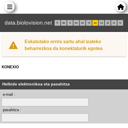
data.biolovision.net
fr
de
it
en
es
nl
eu
ca
pl
rs
lv
Eskatutako orrira sartu ahal izateko
beharrezkoa da konektaturik egotea
KONEXIO
Helbide elektronikoa eta pasahitza
e-mail :
pasahitza :