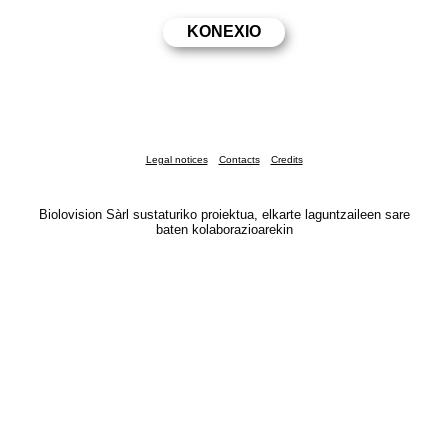
Legal notices
Contacts
Credits
Biolovision Sàrl sustaturiko proiektua, elkarte laguntzaileen sare
baten kolaborazioarekin