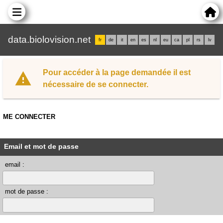
data.biolovision.net
fr
de
it
en
es
nl
eu
ca
pl
rs
lv
Pour accéder à la page demandée il est
nécessaire de se connecter.
ME CONNECTER
Email et mot de passe
email :
mot de passe :