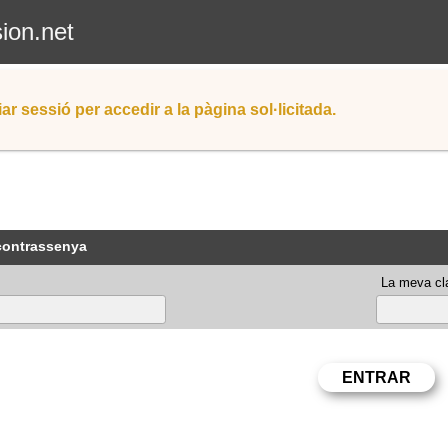
sion.net
iar sessió per accedir a la pàgina sol·licitada.
 contrassenya
La meva cla