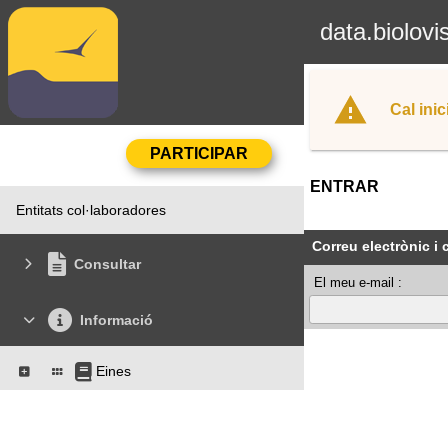
data.biolovi
Cal inic
ENTRAR
Entitats col·laboradores
Correu electrònic i
Consultar
El meu e-mail :
Informació
Eines