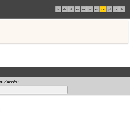
fr
de
it
en
es
nl
eu
ca
pl
rs
lv
u d'accés :