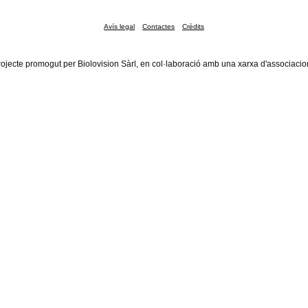
Avís legal
Contactes
Crèdits
rojecte promogut per Biolovision Sàrl, en col·laboració amb una xarxa d'associacio