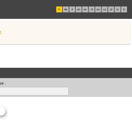
fr
de
it
en
es
nl
eu
ca
pl
rs
lv
.
se :