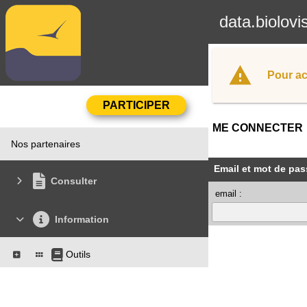
data.biolovi
Pour ac
ME CONNECTER
Nos partenaires
Email et mot de pas
Consulter
email :
Information
Outils