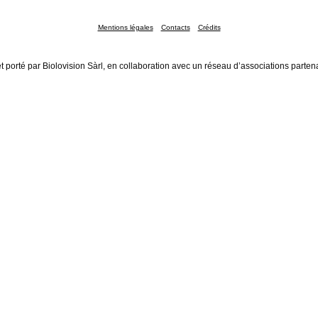
Mentions légales
Contacts
Crédits
t porté par Biolovision Sàrl, en collaboration avec un réseau d’associations parten