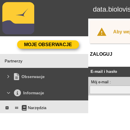
data.biolovi
Aby wej
ZALOGUJ
Partnerzy
E-mail i hasło
Obserwacje
Mój e-mail :
Informacje
Narzędzia