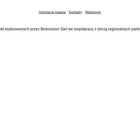
Informacja prawna
Kontakty
Referencje
ekt realizowanych przez Biolovision Sàrl we współpracy z siecią regionalnych part