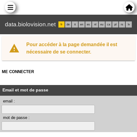
data.biolovision.net
fr
de
it
en
es
nl
eu
ca
pl
rs
lv
Pour accéder à la page demandée il est
nécessaire de se connecter.
ME CONNECTER
Email et mot de passe
email :
mot de passe :