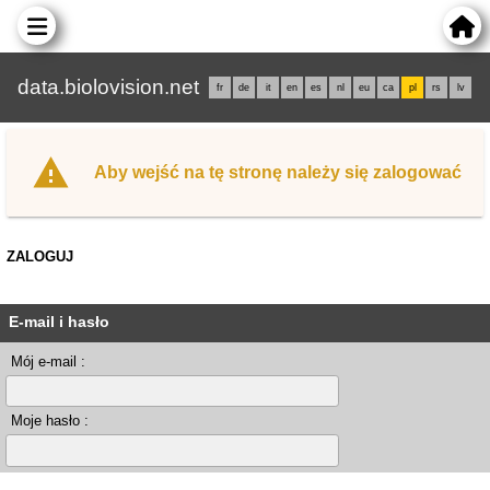
data.biolovision.net
fr
de
it
en
es
nl
eu
ca
pl
rs
lv
Aby wejść na tę stronę należy się zalogować
ZALOGUJ
E-mail i hasło
Mój e-mail :
Moje hasło :