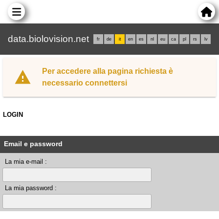
data.biolovision.net
fr
de
it
en
es
nl
eu
ca
pl
rs
lv
Per accedere alla pagina richiesta è
necessario connettersi
LOGIN
Email e password
La mia e-mail :
La mia password :