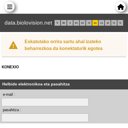
data.biolovision.net
fr
de
it
en
es
nl
eu
ca
pl
rs
lv
Eskatutako orrira sartu ahal izateko
beharrezkoa da konektaturik egotea
KONEXIO
Helbide elektronikoa eta pasahitza
e-mail :
pasahitza :