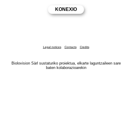
Legal notices
Contacts
Credits
Biolovision Sàrl sustaturiko proiektua, elkarte laguntzaileen sare
baten kolaborazioarekin