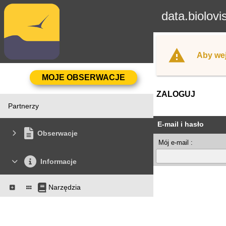
data.biolovi
Aby wej
ZALOGUJ
Partnerzy
E-mail i hasło
Obserwacje
Mój e-mail :
Informacje
Narzędzia