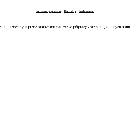
Informacja prawna
Kontakty
Referencje
ekt realizowanych przez Biolovision Sàrl we współpracy z siecią regionalnych part