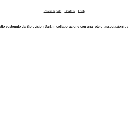
Parere legale
Contatti
Fonti
tto sostenuto da Biolovision Sàrl, in collaborazione con una rete di associazioni pa