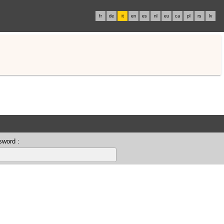
fr
de
it
en
es
nl
eu
ca
pl
rs
lv
sword :