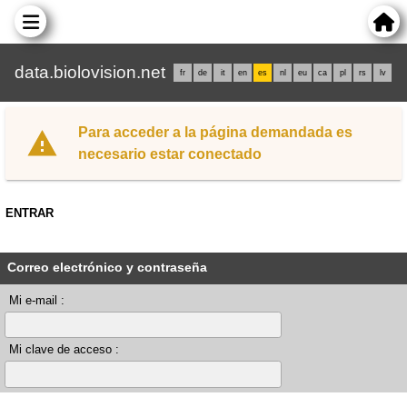
data.biolovision.net
fr
de
it
en
es
nl
eu
ca
pl
rs
lv
Para acceder a la página demandada es
necesario estar conectado
ENTRAR
Correo electrónico y contraseña
Mi e-mail :
Mi clave de acceso :