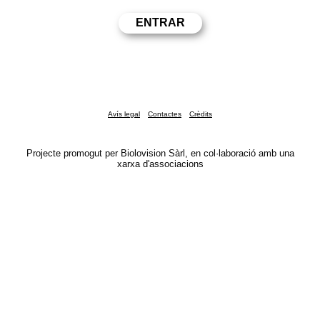
Avís legal
Contactes
Crèdits
Projecte promogut per Biolovision Sàrl, en col·laboració amb una
xarxa d'associacions