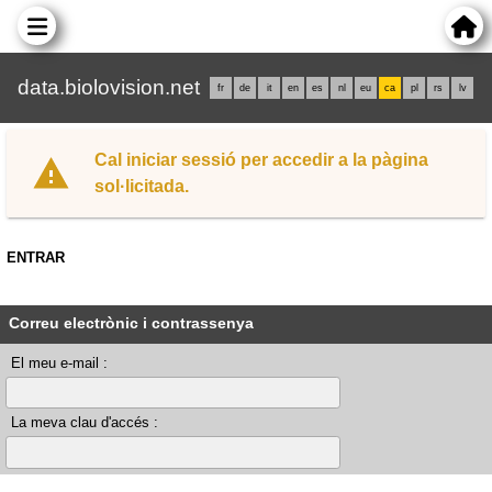
data.biolovision.net
fr
de
it
en
es
nl
eu
ca
pl
rs
lv
Cal iniciar sessió per accedir a la pàgina
sol·licitada.
ENTRAR
Correu electrònic i contrassenya
El meu e-mail :
La meva clau d'accés :