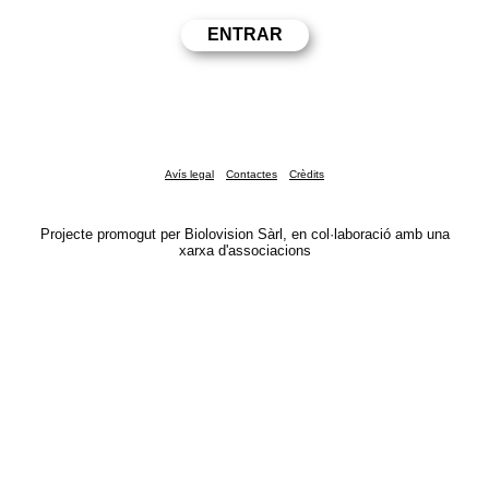
Avís legal
Contactes
Crèdits
Projecte promogut per Biolovision Sàrl, en col·laboració amb una
xarxa d'associacions