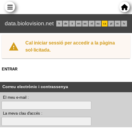
data.biolovision.net
fr
de
it
en
es
nl
eu
ca
pl
rs
lv
Cal iniciar sessió per accedir a la pàgina
sol·licitada.
ENTRAR
Correu electrònic i contrassenya
El meu e-mail :
La meva clau d'accés :