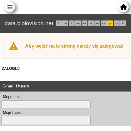
data.biolovision.net
fr
de
it
en
es
nl
eu
ca
pl
rs
lv
Aby wejść na tę stronę należy się zalogować
ZALOGUJ
E-mail i hasło
Mój e-mail :
Moje hasło :