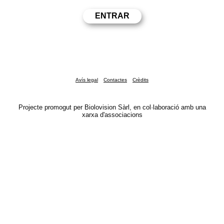
Avís legal
Contactes
Crèdits
Projecte promogut per Biolovision Sàrl, en col·laboració amb una
xarxa d'associacions