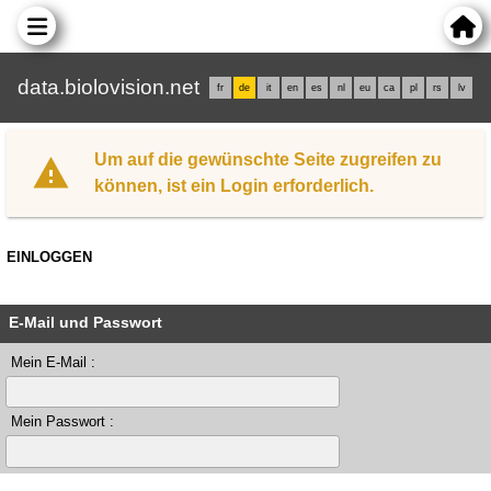
data.biolovision.net
fr
de
it
en
es
nl
eu
ca
pl
rs
lv
Um auf die gewünschte Seite zugreifen zu
können, ist ein Login erforderlich.
EINLOGGEN
E-Mail und Passwort
Mein E-Mail :
Mein Passwort :