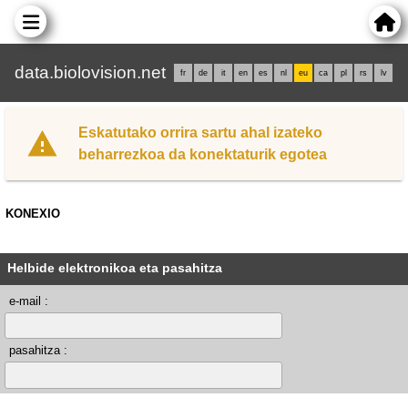
data.biolovision.net
fr
de
it
en
es
nl
eu
ca
pl
rs
lv
Eskatutako orrira sartu ahal izateko
beharrezkoa da konektaturik egotea
KONEXIO
Helbide elektronikoa eta pasahitza
e-mail :
pasahitza :