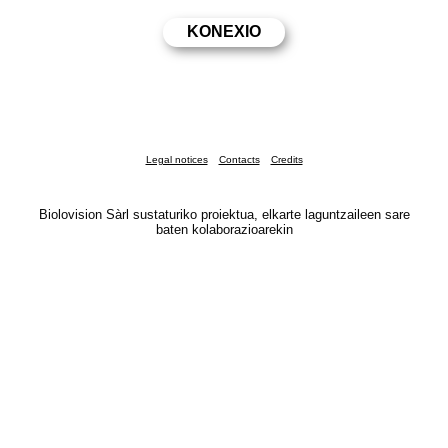
Legal notices
Contacts
Credits
Biolovision Sàrl sustaturiko proiektua, elkarte laguntzaileen sare
baten kolaborazioarekin