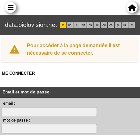
data.biolovision.net
fr
de
it
en
es
nl
eu
ca
pl
rs
lv
Pour accéder à la page demandée il est
nécessaire de se connecter.
ME CONNECTER
Email et mot de passe
email :
mot de passe :