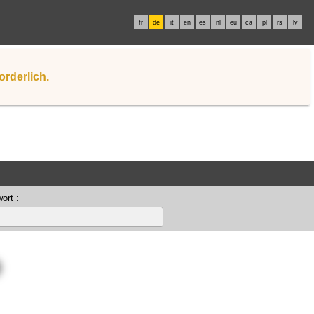
fr
de
it
en
es
nl
eu
ca
pl
rs
lv
orderlich.
ort :