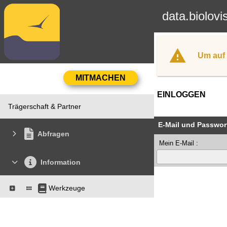
data.biolovi
Um auf 
EINLOGGEN
Trägerschaft & Partner
E-Mail und Passwor
Abfragen
Mein E-Mail :
Information
Werkzeuge