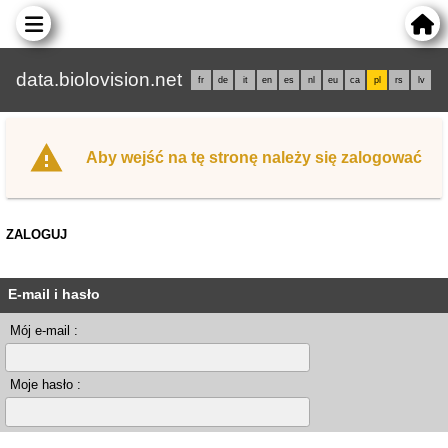
data.biolovision.net
fr
de
it
en
es
nl
eu
ca
pl
rs
lv
Aby wejść na tę stronę należy się zalogować
ZALOGUJ
E-mail i hasło
Mój e-mail :
Moje hasło :