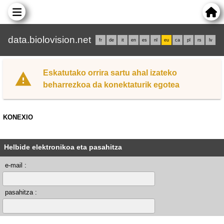
data.biolovision.net
fr
de
it
en
es
nl
eu
ca
pl
rs
lv
Eskatutako orrira sartu ahal izateko
beharrezkoa da konektaturik egotea
KONEXIO
Helbide elektronikoa eta pasahitza
e-mail :
pasahitza :