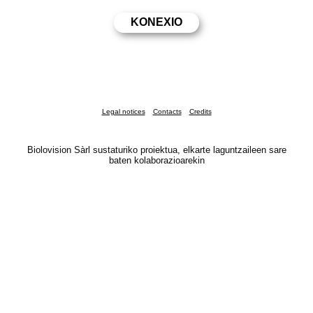
Legal notices
Contacts
Credits
Biolovision Sàrl sustaturiko proiektua, elkarte laguntzaileen sare
baten kolaborazioarekin