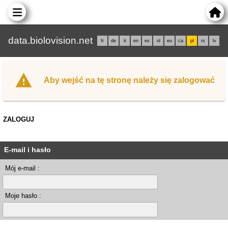
data.biolovision.net
fr
de
it
en
es
nl
eu
ca
pl
rs
lv
Aby wejść na tę stronę należy się zalogować
ZALOGUJ
E-mail i hasło
Mój e-mail :
Moje hasło :