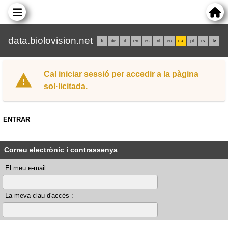
data.biolovision.net
fr
de
it
en
es
nl
eu
ca
pl
rs
lv
Cal iniciar sessió per accedir a la pàgina
sol·licitada.
ENTRAR
Correu electrònic i contrassenya
El meu e-mail :
La meva clau d'accés :