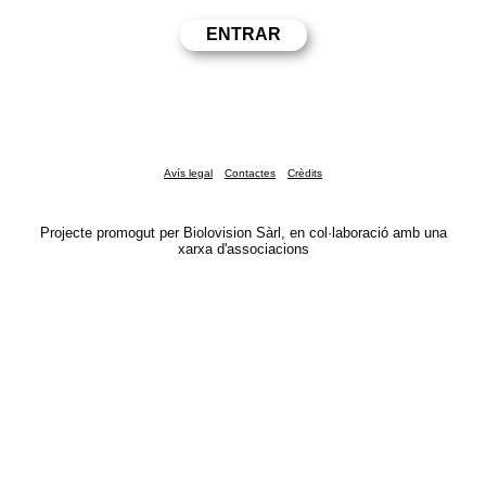
Avís legal
Contactes
Crèdits
Projecte promogut per Biolovision Sàrl, en col·laboració amb una
xarxa d'associacions