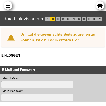
data.biolovision.net
fr
de
it
en
es
nl
eu
ca
pl
rs
lv
Um auf die gewünschte Seite zugreifen zu
können, ist ein Login erforderlich.
EINLOGGEN
E-Mail und Passwort
Mein E-Mail :
Mein Passwort :