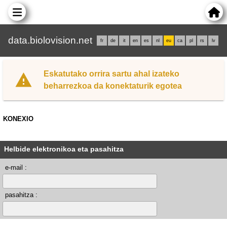
data.biolovision.net
fr
de
it
en
es
nl
eu
ca
pl
rs
lv
Eskatutako orrira sartu ahal izateko
beharrezkoa da konektaturik egotea
KONEXIO
Helbide elektronikoa eta pasahitza
e-mail :
pasahitza :