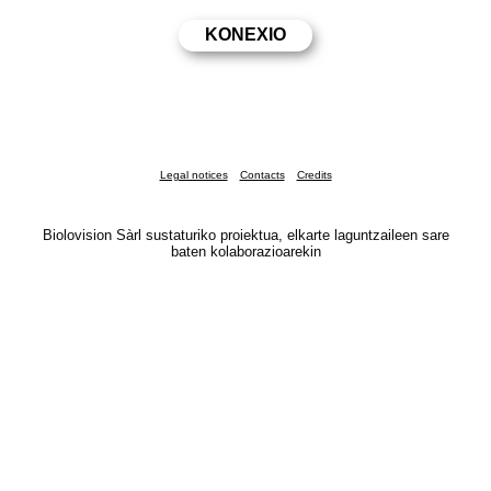
Legal notices
Contacts
Credits
Biolovision Sàrl sustaturiko proiektua, elkarte laguntzaileen sare
baten kolaborazioarekin