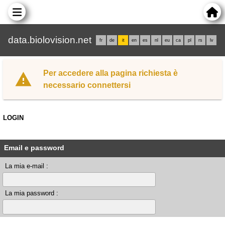
data.biolovision.net
fr
de
it
en
es
nl
eu
ca
pl
rs
lv
Per accedere alla pagina richiesta è
necessario connettersi
LOGIN
Email e password
La mia e-mail :
La mia password :