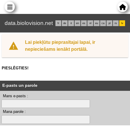
data.biolovision.net
fr
de
it
en
es
nl
eu
ca
pl
rs
lv
Lai piekļūtu pieprasītajai lapai, ir
nepieciešams ienākt portālā.
PIESLĒGTIES!
E-pasts un parole
Mans e-pasts :
Mana parole :