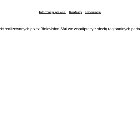
Informacja prawna
Kontakty
Referencje
ekt realizowanych przez Biolovision Sàrl we współpracy z siecią regionalnych part