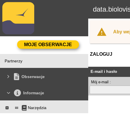
data.biolovi
Aby wej
ZALOGUJ
Partnerzy
E-mail i hasło
Obserwacje
Mój e-mail :
Informacje
Narzędzia